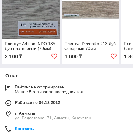
Плинтус Arbiton INDO 135
Плинтус Deconika 213 Дуб
Плин
Дуб платиновый (70мм)
Северный 70мм
Лат
2 100
1 600
1 8
₸
₸
О нас
Рейтинг не сформирован
Менее 5 отзывов за последний год
Работает с 06.12.2012
г. Алматы
ул. Радостовца, 71, Алматы, Казахстан
Контакты