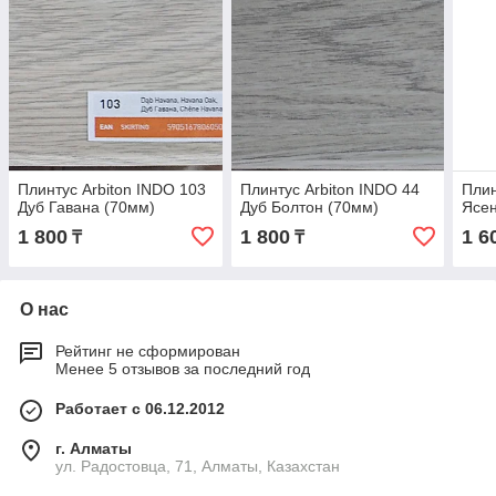
Плинтус Arbiton INDO 103
Плинтус Arbiton INDO 44
Плин
Дуб Гавана (70мм)
Дуб Болтон (70мм)
Ясе
1 800
1 800
1 6
₸
₸
О нас
Рейтинг не сформирован
Менее 5 отзывов за последний год
Работает с 06.12.2012
г. Алматы
ул. Радостовца, 71, Алматы, Казахстан