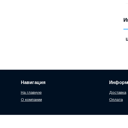
И
Навигация
Информ
На главную
Доставка
О компании
Оплата