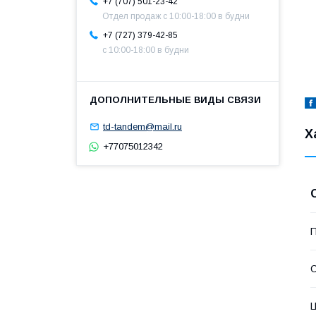
+7 (707) 501-23-42
Отдел продаж c 10:00-18:00 в будни
+7 (727) 379-42-85
с 10:00-18:00 в будни
td-tandem@mail.ru
Х
+77075012342
П
С