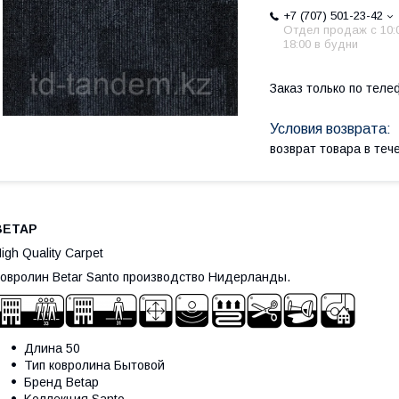
+7 (707) 501-23-42
Отдел продаж c 10:
18:00 в будни
Заказ только по теле
возврат товара в те
BETAP
igh Quality Carpet
овролин Betar Santo производство Нидерланды.
Длина 50
Тип ковролина Бытовой
Бренд Betap