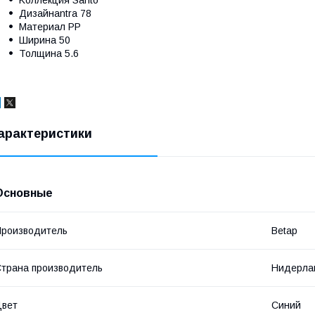
Kоллекция Santo
Дизайнantra 78
Mатериал PP
Ширина 50
Толщина 5.6
арактеристики
Основные
роизводитель
Betap
трана производитель
Нидерла
Цвет
Синий