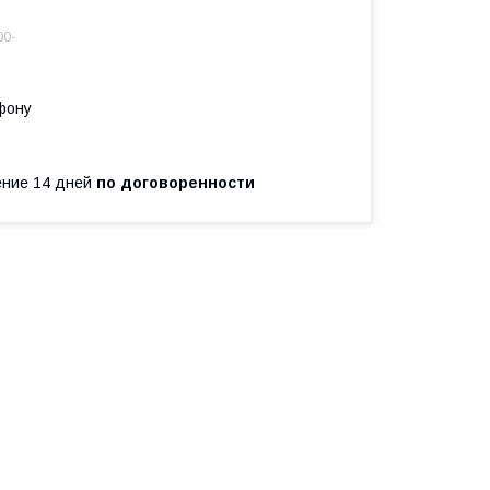
00-
фону
чение 14 дней
по договоренности