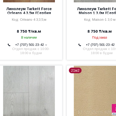
Линолеум Tarkett Force
Линолеум Tarkett F
Orleans 4 3,5м (Сербия
Maison 1 3,0м (Сер
2,5мм/0,6мм)
2,5мм/0,6мм)
Orleans-4 3;3,5;м
Maison-1 3,0 м
8 750 ₸/кв.м
8 750 ₸/кв.м
В наличии
Под заказ
+7 (707) 501-23-42
+7 (707) 501-23-42
Отдел продаж c 10:00-
Отдел продаж c 10:
18:00 в будни
18:00 в будни
21м2