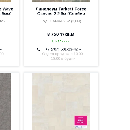
e Wave
Линолеум Tarkett Force
0,6мм)
Canvas 2 2,0м (Сербия
2,5мм/0,6мм)
той
CANVAS -2 (2,0м)
8 750 ₸/кв.м
В наличии
+7 (707) 501-23-42
00-
Отдел продаж c 10:00-
18:00 в будни