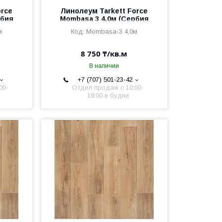
orce
Линолеум Tarkett Force
рбия
Mombasa 3 4,0м (Сербия
2,5мм/0,6мм)
м
Mombasa-3 4,0м
8 750 ₸/кв.м
В наличии
+7 (707) 501-23-42
00-
Отдел продаж c 10:00-
18:00 в будни