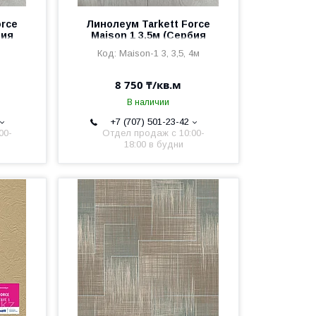
orce
Линолеум Tarkett Force
бия
Maison 1 3,5м (Сербия
2,5мм/0,6мм)
Maison-1 3, 3,5, 4м
8 750 ₸/кв.м
В наличии
+7 (707) 501-23-42
00-
Отдел продаж c 10:00-
18:00 в будни