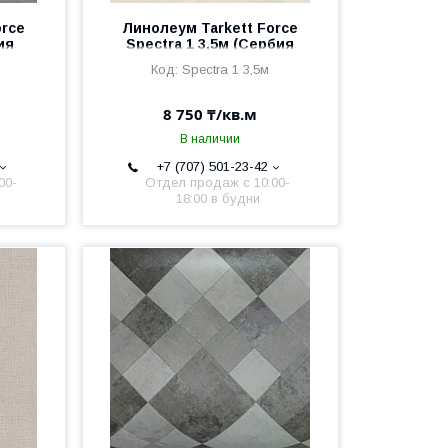
orce
Линолеум Tarkett Force
ия
Spectra 1 3,5м (Сербия
2,5мм/0,6мм)
Spectra 1 3,5м
8 750 ₸/кв.м
В наличии
+7 (707) 501-23-42
00-
Отдел продаж c 10:00-
18:00 в будни