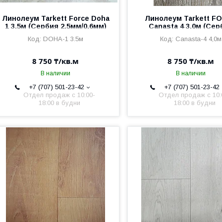
Линолеум Tarkett Force Doha
Линолеум Tarkett F
1 3,5м (Сербия 2,5мм/0,6мм)
Canasta 4 3,0м (Сер
2,5мм/0,6мм)
DOHA-1 3.5м
Canasta-4 4,0м
8 750 ₸/кв.м
8 750 ₸/кв.м
В наличии
В наличии
+7 (707) 501-23-42
+7 (707) 501-23-42
Отдел продаж c 10:00-
Отдел продаж c 10:
18:00 в будни
18:00 в будни