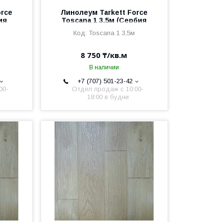
orce
Линолеум Tarkett Force
ия
Toscana 1 3,5м (Сербия
2,5мм/0,6мм)
Toscana 1 3,5м
8 750 ₸/кв.м
В наличии
+7 (707) 501-23-42
00-
Отдел продаж c 10:00-
18:00 в будни