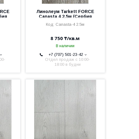
ORCE
Линолеум Tarkett FORCE
бия
Canasta 4 2,5м (Сербия
2,5мм/0,6мм)
Canasta-4 2.5м
8 750 ₸/кв.м
В наличии
+7 (707) 501-23-42
00-
Отдел продаж c 10:00-
18:00 в будни