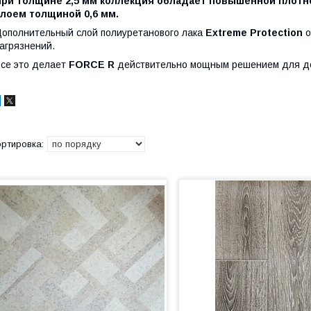
При толщине 2,5 мм коллекция обладает повышенной плотн
слоем толщиной 0,6 мм.
ополнительный слой полиуретанового лака
Extreme Protection
о
агрязнений.
се это делает
FORCE R
действительно мощным решением для д