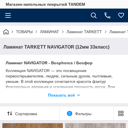
Магазин напольных покрытий TANDEM
ТОВАРЫ
ЛАМИНАТ
Ламинат TARKETT
Ламинат 
Ламинат TARKETT NAVIGATOR (12мм 33класс)
Ламинат NAVIGATOR - Bosphorus / Босфор
Коллекция NAVIGATOR — это посвящение
первооткрывателям, людям, сильным духом, пытливым,
умным. В этой коллекции сочетается красота фактур
благородных деревьев и усиленная прочность досок. Дом
надежный и крепкий, а за порогом — манящая
Показать всё
неизвестность, полная тайн и удивительных открытий. Ветер
странствий уже прикоснулся к парусу мечты. Сердце рвется
творить историю, руки крепче сжимают штурвал. Отдать
Сортировка
0
Фильтры
швартовый. Курс на приключения!