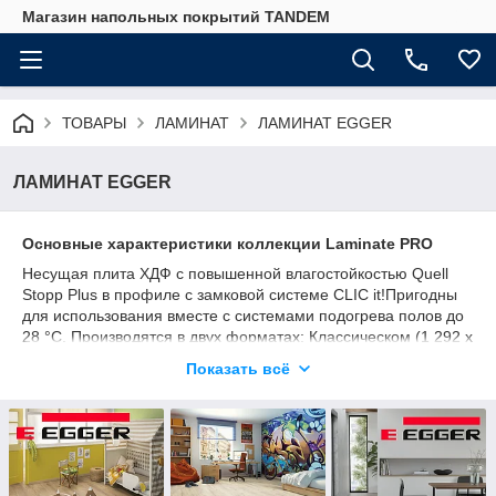
Магазин напольных покрытий TANDEM
ТОВАРЫ
ЛАМИНАТ
ЛАМИНАТ EGGER
ЛАМИНАТ EGGER
Основные характеристики коллекции Laminate PRO
Несущая плита ХДФ с повышенной влагостойкостью Quell
Stopp Plus в профиле с замковой системе CLIC it!Пригодны
для использования вместе с системами подогрева полов до
28 °C. Производятся в двух форматах: Классическом (1 292 x
193 мм) и в формате Large (1 292 x 246 мм) и в двух классах
Показать всё
интенсивности эксплуатации (32 и 33)
Класс 33: гарантия домашнего использования 25 лет,
устойчивость к истиранию – не менее 6000 циклов.
Оба класса гарантируют коммерческое использование в
течение 5 лет, стойкость к воздействию мебельных ножек и