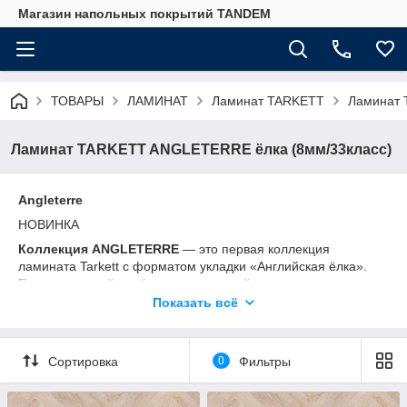
Магазин напольных покрытий TANDEM
ТОВАРЫ
ЛАМИНАТ
Ламинат TARKETT
Ламинат 
Ламинат TARKETT ANGLETERRE ёлка (8мм/33класс)
Angleterre
НОВИНКА
Коллекция ANGLETERRE
— это первая коллекция
ламината Tarkett с форматом укладки «Английская ёлка».
Притягательной особенностью данной коллекции является
уникальный формат укладки. В этом способе укладки более
Показать всё
короткая сторона одной планки соединяется с более
длинной стороной другой планки под прямым углом.В
коллекции ANGLETERRE планки двух видов: А и B (различие
Сортировка
0
Фильтры
в расположении замка). Для укладки дизайна вам
необходимо приобрести обе планки: А и B. Небольшой
размер планки и специально разработанная конструкция