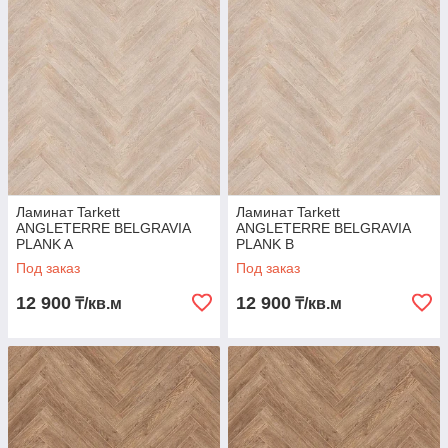
замка позволяют легко и быстро уложить ламинат. Все
дизайны в этой коллекции отличаются глубоким тиснением в
регистре, что придаёт им аутентичный вид и текстуру
настоящего дерева. В коллекции применяется новая 4-
сторонняя крашенная MINI фаска. Она элегантно разделяет
планки, гармонично усиливая эффект ручной обработки.
Ламинат ANGLETERRE 33 класса износостойкости
обеспечивает защиту от царапин, ударов и других
повреждений.
Ламинат Tarkett
Ламинат Tarkett
ANGLETERRE BELGRAVIA
ANGLETERRE BELGRAVIA
PLANK A
PLANK В
Под заказ
Под заказ
12 900
12 900
₸/кв.м
₸/кв.м